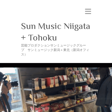
Sun Music Niigata
+ Tohoku
芸能プロダクションサンミュージックグルー
プ サンミュージック新潟＋東北（新潟オフィ
ス）