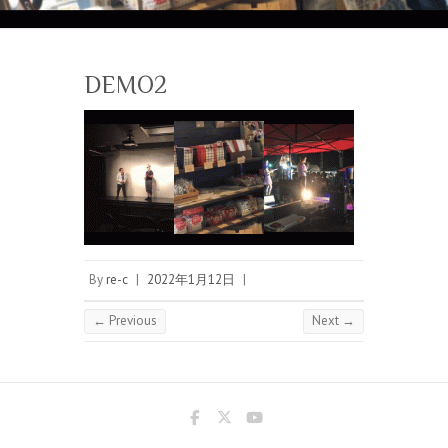
DEMO2
By
re-c
|
2022年1月12日
|
← Previous
Next →