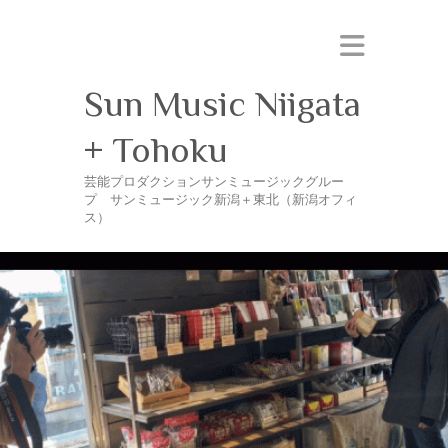
Sun Music Niigata
+ Tohoku
芸能プロダクションサンミュージックグルー
プ サンミュージック新潟＋東北（新潟オフィ
ス）