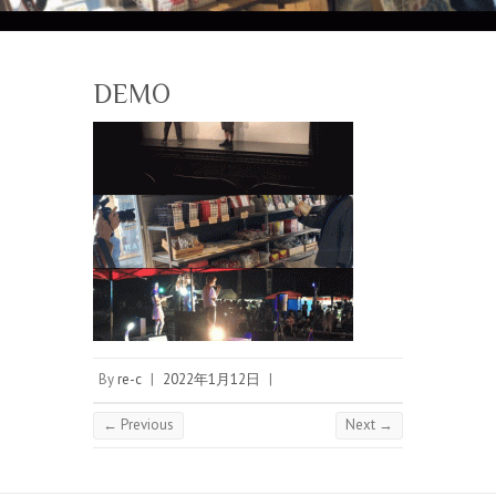
DEMO
By
re-c
|
2022年1月12日
|
← Previous
Next →