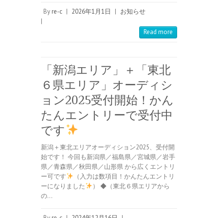
By
re-c
|
2026年1月1日
|
お知らせ
|
Read more
「新潟エリア」＋「東北
６県エリア」オーディシ
ョン2025受付開始！かん
たんエントリーで受付中
です
新潟＋東北エリアオーディション2025、受付開
始です！ 今回も新潟県／福島県／宮城県／岩手
県／青森県／秋田県／山形県 から広くエントリ
ー可です
（入力は数項目！かんたんエントリ
ーになりました
） ◆（東北６県エリアから
の…
By
re-c
|
2024年12月16日
|